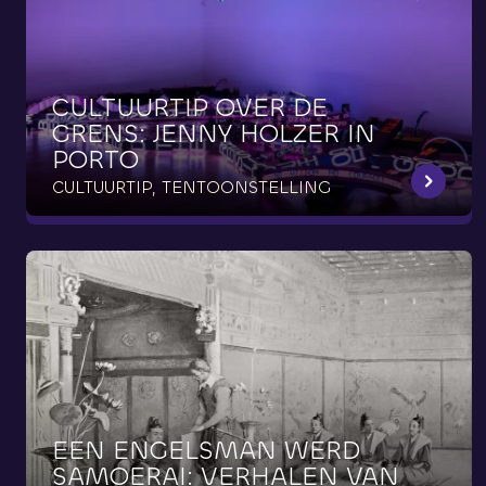
CULTUURTIP
OVER
DE
GRENS:
JENNY
HOLZER
IN
PORTO
CULTUURTIP, TENTOONSTELLING
EEN
ENGELSMAN
WERD
SAMOERAI:
VERHALEN
VAN