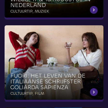
NEDERLAND
CULTUURTIP, MUZIEK
FUORI:
HET
LEVEN
VAN
DE
ITALIAANSE
SCHRIJFSTER
GOLIARDA
SAPIENZA
CULTUURTIP, FILM