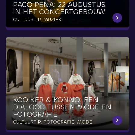
PACO
PEÑA:
22
AUGUSTUS
IN
HET
CONCERTGEBOUW
CULTUURTIP, MUZIEK
KOOIKER
&
KONNO:
EEN
DIALOOG
TUSSEN
MODE
EN
FOTOGRAFIE
CULTUURTIP, FOTOGRAFIE, MODE