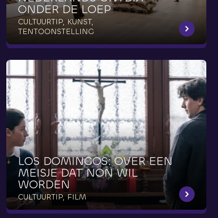
ONDER
DE
LOEP
CULTUURTIP, KUNST,
TENTOONSTELLING
LOS
DOMINGOS:
OVER
EEN
MEISJE
DAT
NON
WIL
WORDEN
CULTUURTIP, FILM