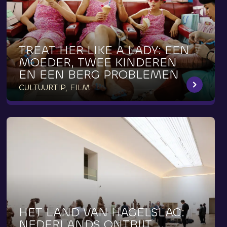
TREAT
HER
LIKE
A
LADY:
EEN
MOEDER,
TWEE
KINDEREN
EN
EEN
BERG
PROBLEMEN
CULTUURTIP, FILM
HET
LAND
VAN
HAGELSLAG:
NEDERLANDS
ONTBIJT