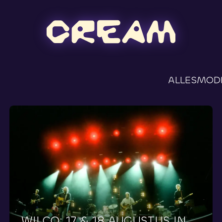
ALLES
MOD
WILCO:
17
&
18
AUGUSTUS
IN