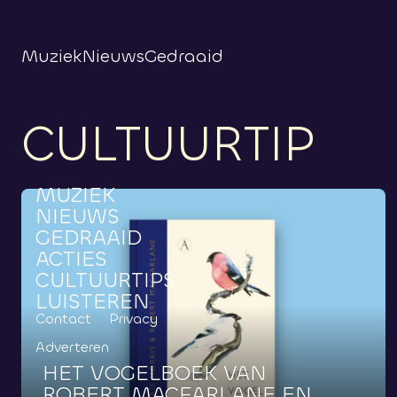
Muziek
Nieuws
Gedraaid
CULTUURTIP
MUZIEK
NIEUWS
GEDRAAID
ACTIES
CULTUURTIPS
LUISTEREN
Contact
Privacy
Adverteren
HET
VOGELBOEK
VAN
ROBERT
MACFARLANE
EN