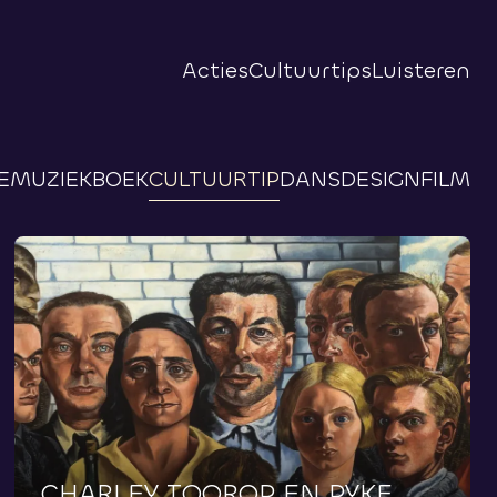
Acties
Cultuurtips
Luisteren
E
MUZIEK
BOEK
CULTUURTIP
DANS
DESIGN
FILM
CHARLEY
TOOROP
EN
PYKE