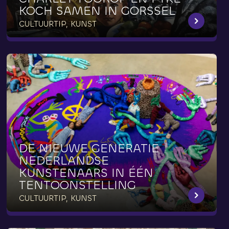
KOCH
SAMEN
IN
GORSSEL
CULTUURTIP, KUNST
DE
NIEUWE
GENERATIE
NEDERLANDSE
KUNSTENAARS
IN
ÉÉN
TENTOONSTELLING
CULTUURTIP, KUNST