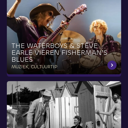
THE
WATERBOYS
&
STEVE
EARLE
VIEREN
FISHERMAN’S
BLUES
MUZIEK, CULTUURTIP