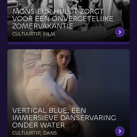
MONSIEUR
HULOT
ZORGT
VOOR
EEN
ONVERGETELIJKE
ZOMERVAKANTIE
CULTUURTIP, FILM
VERTICAL
BLUE:
EEN
IMMERSIEVE
DANSERVARING
ONDER
WATER
CULTUURTIP, DANS