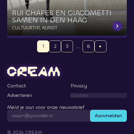
RUI
CHAFES
EN
GIACOMETTI
SAMEN
IN
DEN
HAAG
CULTUURTIP, KUNST
...
1
2
3
8
Contact
Privacy
Adverteren
Cookies
Meld je aan voor onze nieuwsbrief
Aanmelden
©
2026
CREAM