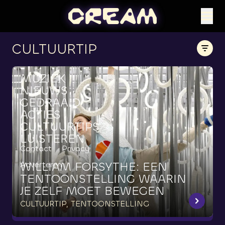
CULTUURTIP
MUZIEK
NIEUWS
GEDRAAID
ACTIES
CULTUURTIPS
LUISTEREN
Contact
Privacy
WILLIAM
FORSYTHE:
EEN
Adverteren
TENTOONSTELLING
WAARIN
JE
ZELF
MOET
BEWEGEN
CULTUURTIP, TENTOONSTELLING