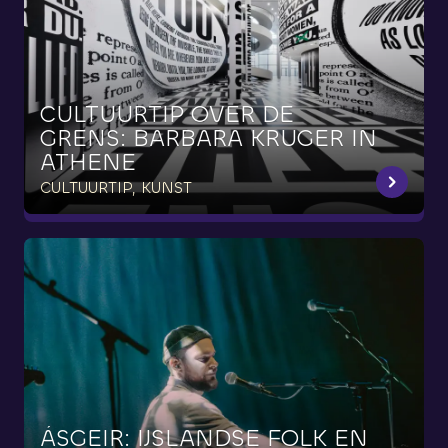
CULTUURTIP
OVER
DE
GRENS:
BARBARA
KRUGER
IN
ATHENE
CULTUURTIP, KUNST
ÁSGEIR:
IJSLANDSE
FOLK
EN