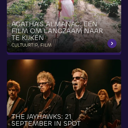
AGATHA’S
ALMANAC:
EEN
FILM
OM
LANGZAAM
NAAR
TE
KIJKEN
CULTUURTIP, FILM
THE
JAYHAWKS:
21
SEPTEMBER
IN
SPOT