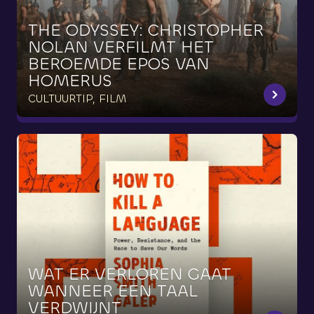
THE
ODYSSEY:
CHRISTOPHER
NOLAN
VERFILMT
HET
BEROEMDE
EPOS
VAN
HOMERUS
CULTUURTIP, FILM
WAT
ER
VERLOREN
GAAT
WANNEER
EEN
TAAL
VERDWIJNT