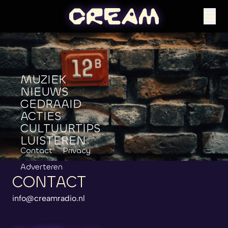
MUZIEK
NIEUWS
GEDRAAID
ACTIES
CULTUURTIPS
LUISTEREN
Contact
Privacy
Adverteren
CONTACT
info@creamradio.nl