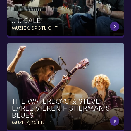
J.
J.
CALE
MUZIEK, SPOTLIGHT
THE
WATERBOYS
&
STEVE
EARLE
VIEREN
FISHERMAN’S
BLUES
MUZIEK, CULTUURTIP