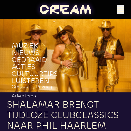
MUZIEK
NIEUWS
GEDRAAID
ACTIES
CULTUURTIPS
LUISTEREN
Contact
Privacy
Adverteren
SHALAMAR
BRENGT
TIJDLOZE
CLUBCLASSICS
NAAR
PHIL
HAARLEM