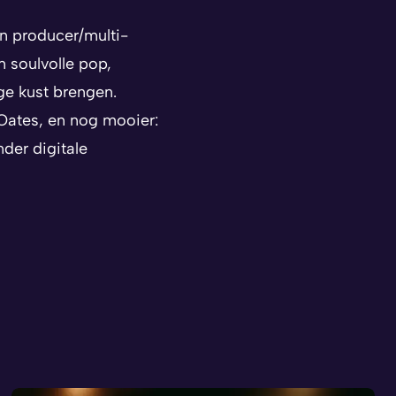
n producer/multi-
n soulvolle pop,
ige kust brengen.
Oates, en nog mooier:
der digitale