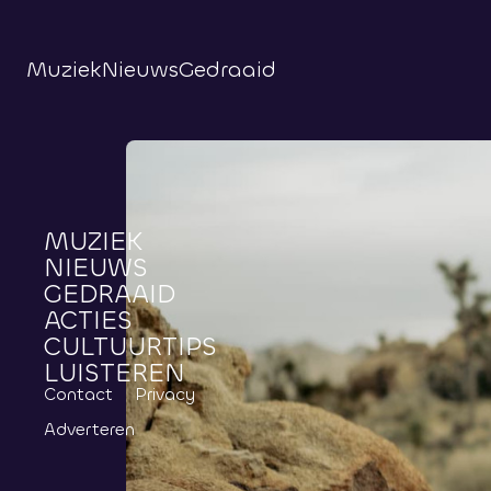
Muziek
Nieuws
Gedraaid
MUZIEK
NIEUWS
GEDRAAID
ACTIES
CULTUURTIPS
LUISTEREN
Contact
Privacy
Adverteren