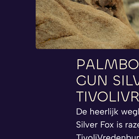
PALMBO
GUN
SIL
TIVOLIV
De heerlijk we
Silver Fox is r
TivoliVredenbur