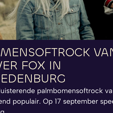
MENSOFTROCK
VA
VER
FOX
IN
REDENBURG
gluisterende palmbomensoftrock v
azend populair. Op 17 september spee
g.