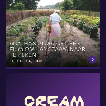
AGATHA’S
ALMANAC:
EEN
FILM
OM
LANGZAAM
NAAR
TE
KIJKEN
CULTUURTIP, FILM