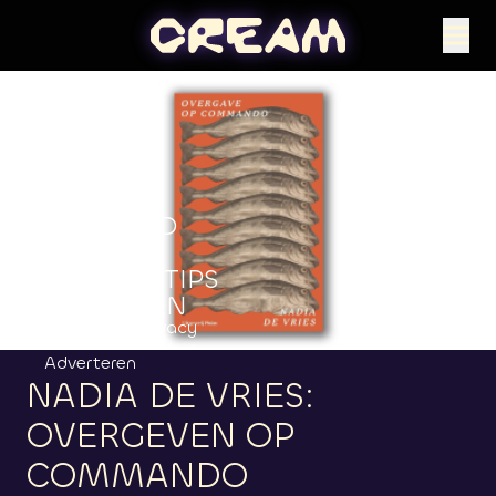
MUZIEK
NIEUWS
GEDRAAID
ACTIES
CULTUURTIPS
LUISTEREN
Contact
Privacy
Adverteren
NADIA
DE
VRIES:
OVERGEVEN
OP
COMMANDO