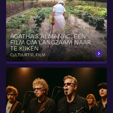
AGATHA’S
ALMANAC:
EEN
FILM
OM
LANGZAAM
NAAR
TE
KIJKEN
CULTUURTIP, FILM