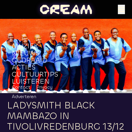
MUZIEK
NIEUWS
GEDRAAID
ACTIES
CULTUURTIPS
LUISTEREN
Contact
Privacy
Adverteren
LADYSMITH
BLACK
MAMBAZO
IN
TIVOLIVREDENBURG
13/12