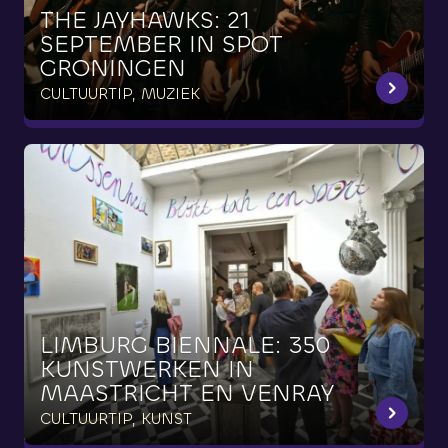
THE
JAYHAWKS:
21
SEPTEMBER
IN
SPOT
GRONINGEN
CULTUURTIP, MUZIEK
LIMBURG
BIËNNALE:
350
KUNSTWERKEN
IN
MAASTRICHT
EN
VENRAY
CULTUURTIP, KUNST