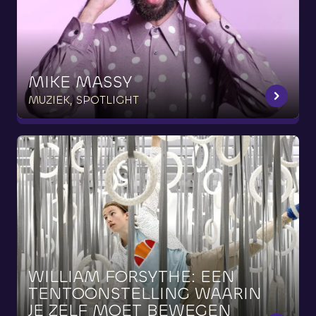
MIKE
MASSY
MUZIEK, SPOTLIGHT
WILLIAM
FORSYTHE:
EEN
TENTOONSTELLING
WAARIN
JE
ZELF
MOET
BEWEGEN