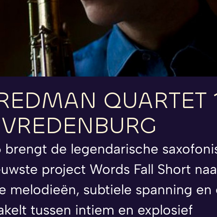
REDMAN
QUARTET
LIVREDENBURG
 brengt de legendarische saxofoni
uwste project Words Fall Short naa
 melodieën, subtiele spanning en 
kelt tussen intiem en explosief