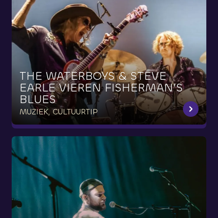
THE
WATERBOYS
&
STEVE
EARLE
VIEREN
FISHERMAN’S
BLUES
MUZIEK, CULTUURTIP