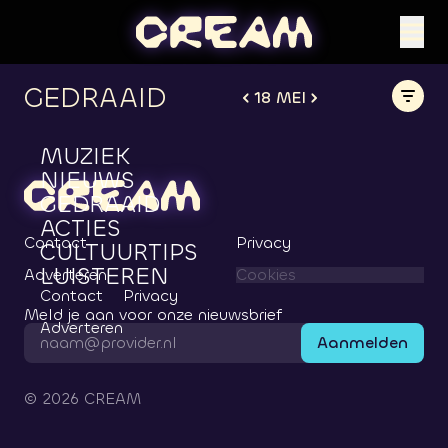
GEDRAAID
18 MEI
MUZIEK
NIEUWS
GEDRAAID
ACTIES
Contact
Privacy
CULTUURTIPS
LUISTEREN
Adverteren
Cookies
Contact
Privacy
Meld je aan voor onze nieuwsbrief
Adverteren
Aanmelden
©
2026
CREAM