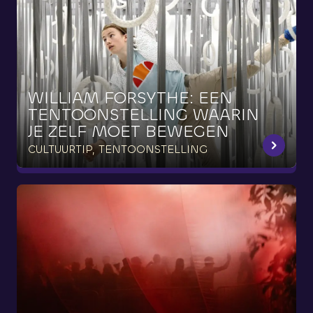
WILLIAM
FORSYTHE:
EEN
TENTOONSTELLING
WAARIN
JE
ZELF
MOET
BEWEGEN
CULTUURTIP, TENTOONSTELLING