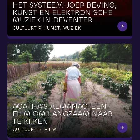
HET
SYSTEEM:
JOEP
BEVING,
KUNST
EN
ELEKTRONISCHE
MUZIEK
IN
DEVENTER
CULTUURTIP, KUNST, MUZIEK
AGATHA’S
ALMANAC:
EEN
FILM
OM
LANGZAAM
NAAR
TE
KIJKEN
CULTUURTIP, FILM