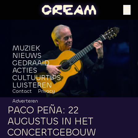
MUZIEK
NIEUWS
GEDRAAID
ACTIES
CULTUURTIPS
LUISTEREN
Contact
Privacy
Adverteren
PACO
PEÑA:
22
AUGUSTUS
IN
HET
CONCERTGEBOUW