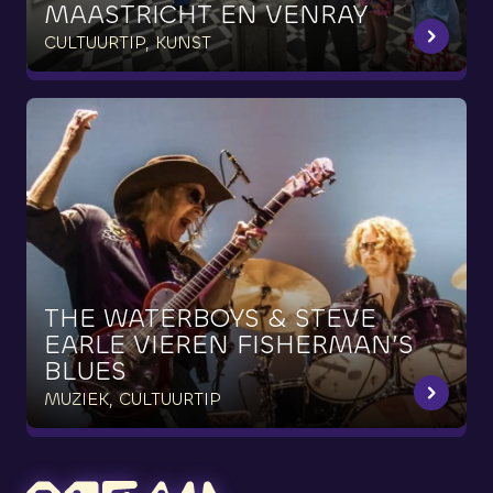
MAASTRICHT
EN
VENRAY
CULTUURTIP, KUNST
THE
WATERBOYS
&
STEVE
EARLE
VIEREN
FISHERMAN’S
BLUES
MUZIEK, CULTUURTIP