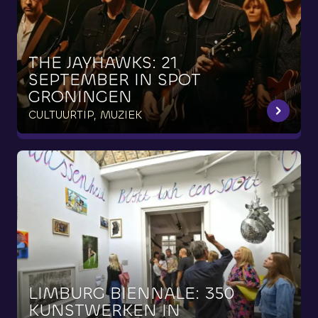
THE
JAYHAWKS:
21
SEPTEMBER
IN
SPOT
GRONINGEN
CULTUURTIP, MUZIEK
LIMBURG
BIËNNALE:
350
KUNSTWERKEN
IN