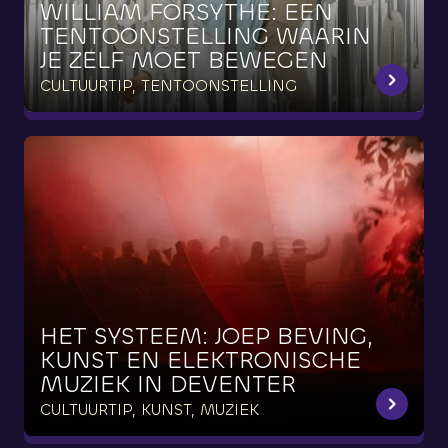
WILLIAM
FORSYTHE:
EEN
TENTOONSTELLING
WAARIN
JE
ZELF
MOET
BEWEGEN
CULTUURTIP, TENTOONSTELLING
HET
SYSTEEM:
JOEP
BEVING,
KUNST
EN
ELEKTRONISCHE
MUZIEK
IN
DEVENTER
CULTUURTIP, KUNST, MUZIEK