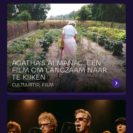
AGATHA’S
ALMANAC:
EEN
FILM
OM
LANGZAAM
NAAR
TE
KIJKEN
CULTUURTIP, FILM