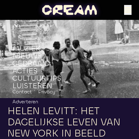
MUZIEK
NIEUWS
GEDRAAID
ACTIES
CULTUURTIPS
LUISTEREN
Contact
Privacy
Adverteren
HELEN
LEVITT:
HET
DAGELIJKSE
LEVEN
VAN
NEW
YORK
IN
BEELD