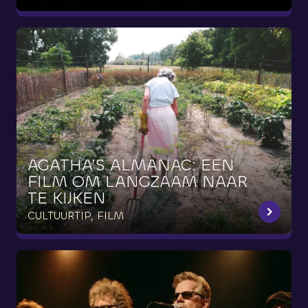
AGATHA’S
ALMANAC:
EEN
FILM
OM
LANGZAAM
NAAR
TE
KIJKEN
CULTUURTIP, FILM