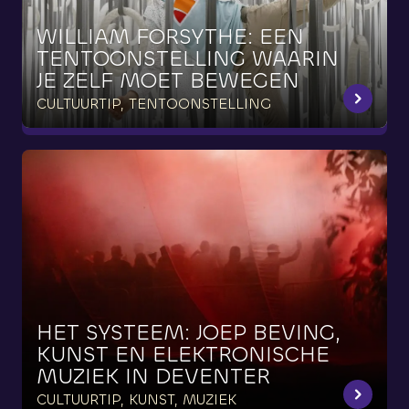
WILLIAM
FORSYTHE:
EEN
TENTOONSTELLING
WAARIN
JE
ZELF
MOET
BEWEGEN
CULTUURTIP, TENTOONSTELLING
HET
SYSTEEM:
JOEP
BEVING,
KUNST
EN
ELEKTRONISCHE
MUZIEK
IN
DEVENTER
CULTUURTIP, KUNST, MUZIEK