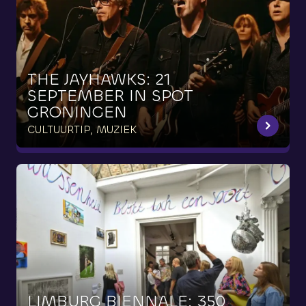
THE
JAYHAWKS:
21
SEPTEMBER
IN
SPOT
GRONINGEN
CULTUURTIP, MUZIEK
LIMBURG
BIËNNALE:
350