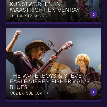
KUNSTWERKEN
IN
MAASTRICHT
EN
VENRAY
CULTUURTIP, KUNST
THE
WATERBOYS
&
STEVE
EARLE
VIEREN
FISHERMAN’S
BLUES
MUZIEK, CULTUURTIP